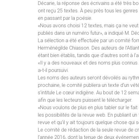
Décarie, la réponse des écrivains a été très b
ont reçu 25 textes. À peu près tous les genres l
en passant par la poésie.
«Nous avons choisi 12 textes, mais ça ne veut 
publiés dans un numéro futur», a indiqué M. Déc
La sélection a été effectuée par un comité for
Herménégilde Chiasson. Des auteurs de l’Atlanti
étant bien établis, tandis que d’autres sont à l’
«Il y a des nouveaux et des noms plus connus. 
a-t-il poursuivi.
Les noms des auteurs seront dévoilés au rythm
prochaine, le comité publiera un texte d’un v
s’intitule Le cœur indigène. Au bout de 12 se
afin que les lecteurs puissent le télécharger.
«Nous voulons de plus en plus tabler sur le fait
les possibilités de la revue web. En publiant un
revue et qu’il y ait toujours quelque chose qui se
Le comité de rédaction de la seule revue de cré
l’année 2016, dont la tenue de deux événements 