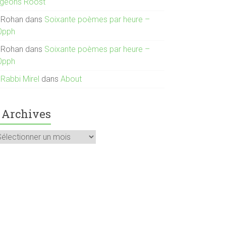
igeons Roost
Rohan
dans
Soixante poèmes par heure –
0pph
Rohan
dans
Soixante poèmes par heure –
0pph
Rabbi Mirel
dans
About
Archives
rchives