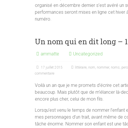
organisé en décembre dernier s’est avéré un su
performances seront mises en ligne cet hiver à 
numéro.
Un nom qui en dit long – 1
ammatte
Uncategorized
17 juillet 2015
littéraire
,
nom
,
nommer
,
noms
,
per
commentaire
Voilà un an que je me promets d’écrire cet ar
beaucoup. Mais plutôt que de m’élancer là-ded
encore plus cher, celui de mon fils.
Lorsqu’est venu le temps de nommer l’enfant 
mes personnages d’un trait, avant même de co
tâche énorme. Nommer son enfant est une tâc