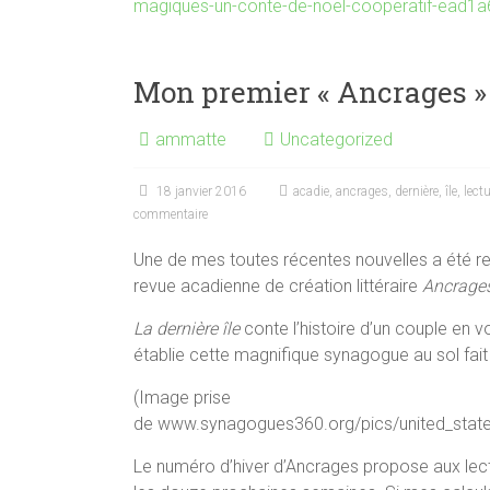
magiques-un-conte-de-noel-cooperatif-ead
Mon premier « Ancrages »
ammatte
Uncategorized
18 janvier 2016
acadie
,
ancrages
,
dernière
,
île
,
lect
commentaire
Une de mes toutes récentes nouvelles a été ret
revue acadienne de création littéraire
Ancrage
La dernière île
conte l’histoire d’un couple en 
établie cette magnifique synagogue au sol fait
(Image prise
de www.synagogues360.org/pics/united_state
Le numéro d’hiver d’Ancrages propose aux lect