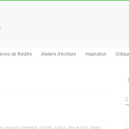
e.
ièces de théâtre
Ateliers d’écriture
Inspiration
Critiqu
wa
,
parcours
,
promenade
,
site Web
,
Sudbury
,
Terre de mots
,
Toronto