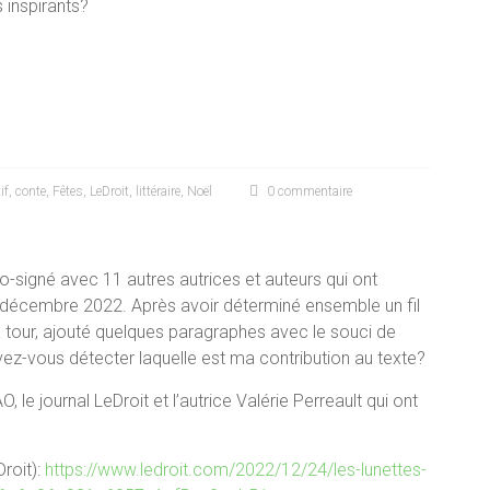
 inspirants?
if
,
conte
,
Fêtes
,
LeDroit
,
littéraire
,
Noël
0 commentaire
co-signé avec 11 autres autrices et auteurs qui ont
en décembre 2022. Après avoir déterminé ensemble un fil
à tour, ajouté quelques paragraphes avec le souci de
ouvez-vous détecter laquelle est ma contribution au texte?
 le journal LeDroit et l’autrice Valérie Perreault qui ont
roit):
https://www.ledroit.com/2022/12/24/les-lunettes-