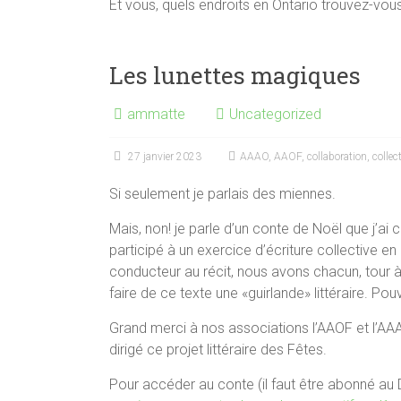
Et vous, quels endroits en Ontario trouvez-vous
Les lunettes magiques
ammatte
Uncategorized
27 janvier 2023
AAAO
,
AAOF
,
collaboration
,
collect
Si seulement je parlais des miennes.
Mais, non! je parle d’un conte de Noël que j’ai 
participé à un exercice d’écriture collective 
conducteur au récit, nous avons chacun, tour 
faire de ce texte une «guirlande» littéraire. P
Grand merci à nos associations l’AAOF et l’AAAO,
dirigé ce projet littéraire des Fêtes.
Pour accéder au conte (il faut être abonné au D