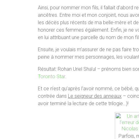
Ainsi, pour nommer mon fils, il fallait d’abord 
ancêtres. Entre moi et mon conjoint, nous avons s
les décès plus récents de ma belle-mère et de 
honorer ces femmes également. Enfin, je ne v
en lui attribuant une parcelle du nom de mon fil
Ensuite, je voulais m’assurer de ne pas faire 
peine à nommer mes personnages, les voulant u
Résultat: Rohan Uriel Sha’ul – prénoms bien
Toronto Star
.
Et ce n’est qu’après l’avoir nommé, ce bébé, qu
contrée dans
Le seigneur des anneaux
– coinc
avoir terminé la lecture de cette trilogie…)!
Parfois, m