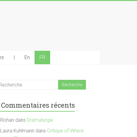
es
|
En
FR
Commentaires récents
Rohan
dans
Dramaturgie
Laura Kuhlmann
dans
Critique of Where