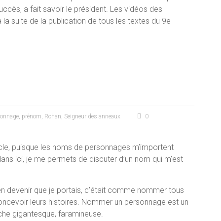
ccès, a fait savoir le président. Les vidéos des
la suite de la publication de tous les textes du 9e
sonnage
,
prénom
,
Rohan
,
Seigneur des anneaux
0
ticle, puisque les noms de personnages m’importent
ans ici, je me permets de discuter d’un nom qui m’est
en devenir que je portais, c’était comme nommer tous
ncevoir leurs histoires. Nommer un personnage est un
he gigantesque, faramineuse.