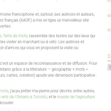
P
trimoine francophone et, surtout, ses autrices et auteurs,
6
io français (AAOF) a mis en ligne un merveilleux site
vertes.
6
o, Terre de mots
, rassemble des textes sur des lieux qui
les visiter en marchant ou à vélo. Les autrices et
on d’ami·es qui vous en proposent la visite ou
 c’est un espace de reconnaissance et de diffusion. Pour
A
l’Ontario grâce à la littérature — géographie + mots =
rs, cartes, création) ajoute une dimension participative:
 mots
, j’ai pu prêter ma plume pour décrire, entre autres,
arts de l’Ontario à Toronto
, et le
musée de l’agriculture
 écouter.