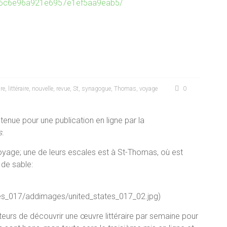
1a6c6e96a921e6957e1ef5aa9eab5/
ure
,
littéraire
,
nouvelle
,
revue
,
St
,
synagogue
,
Thomas
,
voyage
0
enue pour une publication en ligne par la
s
.
voyage; une de leurs escales est à St-Thomas, où est
 de sable:
s_017/addimages/united_states_017_02.jpg)
eurs de découvrir une œuvre littéraire par semaine pour