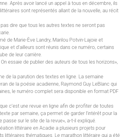
onne. Après avoir lancé un appel à tous en décembre, ils
ittéraires sont représentés allant de la nouvelle, au récit
pas dire que tous les autres textes ne seront pas
arie.
mé de Marie-Ève Landry, Marilou Potvin-Lajoie et
que et d’ailleurs sont réunis dans ce numéro, certains
aube de leur carrière.
On essaie de publier des auteurs de tous les horizons»,
e de la parution des textes en ligne. La semaine
étéran de la poésie acadienne, Raymond Guy LeBlanc qui
maines, le numéro complet sera disponible en format PDF
 que c’est une revue en ligne afin de profiter de toutes
 texte par semaine, ça permet de garder l’intérêt pour la
 passe sur le site de la revue», a-t-il expliqué.
ation littéraire en Acadie a plusieurs projets pour
littéraires thématiques. Le marathon littéraire qui a été