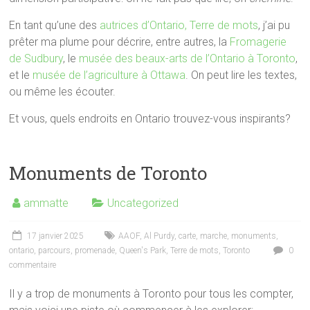
En tant qu’une des
autrices d’Ontario, Terre de mots
, j’ai pu
prêter ma plume pour décrire, entre autres, la
Fromagerie
de Sudbury
, le
musée des beaux-arts de l’Ontario à Toronto
,
et le
musée de l’agriculture à Ottawa
. On peut lire les textes,
ou même les écouter.
Et vous, quels endroits en Ontario trouvez-vous inspirants?
Monuments de Toronto
ammatte
Uncategorized
17 janvier 2025
AAOF
,
Al Purdy
,
carte
,
marche
,
monuments
,
ontario
,
parcours
,
promenade
,
Queen's Park
,
Terre de mots
,
Toronto
0
commentaire
Il y a trop de monuments à Toronto pour tous les compter,