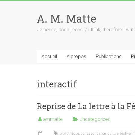
Skip
to
A. M. Matte
content
Je pense, donc j'écris. / I think, therefore I writ
Accueil
À propos
Publications
P
interactif
Reprise de La lettre à la F
ammatte
Uncategorized
bibliothèque
,
correspondance
,
culture
,
festival
,
f