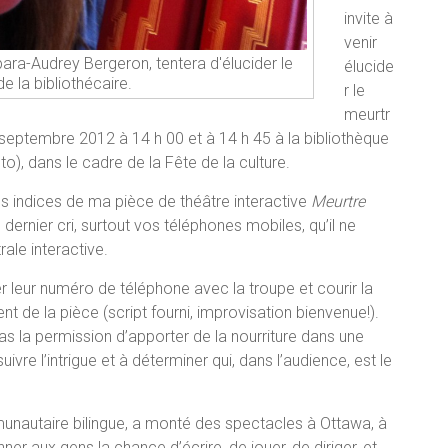
invite à
venir
bara-Audrey Bergeron, tentera d'élucider le
élucide
e la bibliothécaire.
r le
meurtr
 septembre 2012 à 14 h 00 et à 14 h 45 à la bibliothèque
o), dans le cadre de la Fête de la culture.
es indices de ma pièce de théâtre interactive
Meurtre
ernier cri, surtout vos téléphones mobiles, qu’il ne
rale interactive.
r leur numéro de téléphone avec la troupe et courir la
t de la pièce (script fourni, improvisation bienvenue!).
pas la permission d’apporter de la nourriture dans une
suivre l’intrigue et à déterminer qui, dans l’audience, est le
nautaire bilingue, a monté des spectacles à Ottawa, à
er aux gens la chance d’écrire, de jouer, de diriger, et