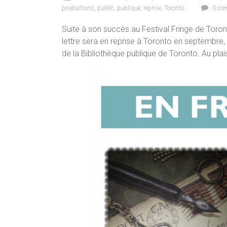
productions
,
public
,
publique
,
reprise
,
Toronto
0 com
Suite à son succès au Festival Fringe de Toront
lettre sera en reprise à Toronto en septembre,
de la Bibliothèque publique de Toronto. Au plais