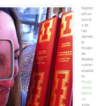
Repren
ant un
succè
s de
l’an
dernier,
la
troupe
de
théâtre
comm
unautai
re
Produ
ctions
Neme
sis
vous