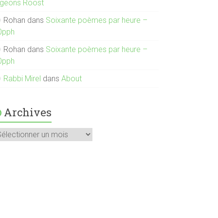
igeons Roost
Rohan
dans
Soixante poèmes par heure –
0pph
Rohan
dans
Soixante poèmes par heure –
0pph
Rabbi Mirel
dans
About
Archives
rchives