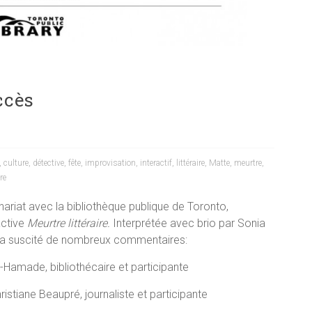
ccès
,
culture
,
détective
,
fête
,
improvisation
,
interactif
,
littéraire
,
Matte
,
meurtre
,
re
enariat avec la bibliothèque publique de Toronto,
active
Meurtre littéraire.
Interprétée avec brio par Sonia
e a suscité de nombreux commentaires:
-Hamade, bibliothécaire et participante
Christiane Beaupré, journaliste et participante