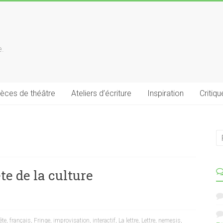
e.
ièces de théâtre
Ateliers d’écriture
Inspiration
Critiqu
ête de la culture
ête
,
français
,
Fringe
,
improvisation
,
interactif
,
La lettre
,
Lettre
,
nemesis
,