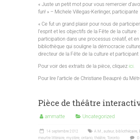
« Juste un petit mot pour vous remercier d’avoir 
fun! » – Michele Villegas-Kerlinger, participante
« Ce fut un grand plaisir pour nous de participer 
l’esprit et les objectifs de la Fête de la culture 
participation dans une processus créatif, et e
bibliothèque qui souligne la démocracie cultur
directeur de la Fête de la culture et participant
Pour voir des extraits de la pièce, cliquez
ici
.
Pour lire l’article de Christiane Beaupré du Métr
Pièce de théâtre interactiv
ammatte
Uncategorized
14 septembre 2012
A.M.
,
auteur
,
bibliothécaire
,
meurtre littéraire
,
mystère
,
ontario
,
théâtre
,
Toronto
0 