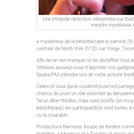
Une intrépide détective, interprétée par Bar
meurtre mystérieux d
e mystérieux de la bibliothécaire le samedi 29
centrale de North York (5120, rue Yonge, Toront
Afin de ne rien manquer et de déchiffrer tous l
littéraire
, assurez-vous d’apporter vos gadgets d
faudra PAS éteindre lors de cette activité théât
Celles et ceux qui le voudront pourront partage
chance de jouer un rôle essentiel au déroulemen
Tel un dîner-théâtre, mais sans bouffe (on n’a 
bibliothèque), les participant(e)s sont invités à 
ou la coupable.
Productions Nemesis, troupe de théâtre commu
Hamilton, à Montréal et à Toronto et désire donn