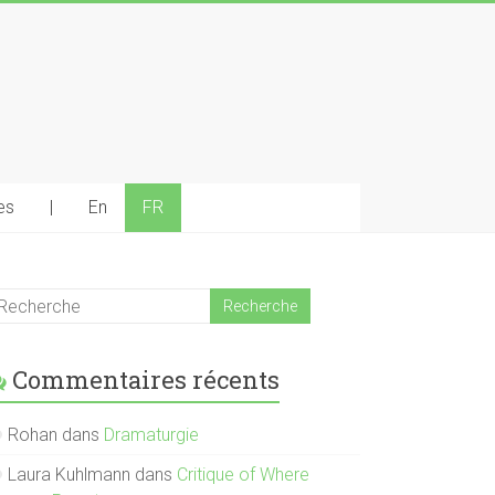
es
|
En
FR
Commentaires récents
Rohan
dans
Dramaturgie
Laura Kuhlmann
dans
Critique of Where