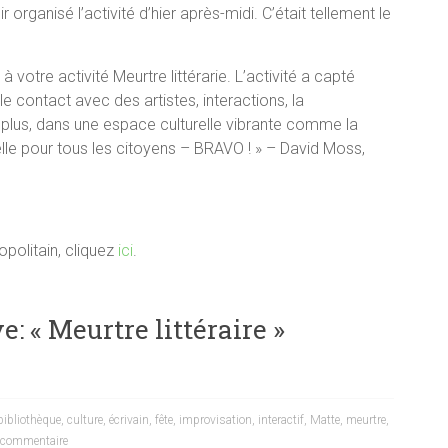
organisé l’activité d’hier après-midi. C’était tellement le
à votre activité Meurtre littérarie. L’activité a capté
: le contact avec des artistes, interactions, la
n plus, dans une espace culturelle vibrante comme la
elle pour tous les citoyens – BRAVO ! » – David Moss,
opolitain, cliquez
ici
.
e: « Meurtre littéraire »
bibliothèque
,
culture
,
écrivain
,
fête
,
improvisation
,
interactif
,
Matte
,
meurtre
,
commentaire