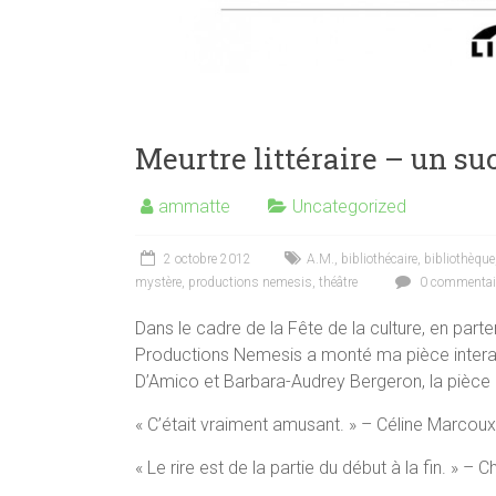
Meurtre littéraire – un su
ammatte
Uncategorized
2 octobre 2012
A.M.
,
bibliothécaire
,
bibliothèque
mystère
,
productions nemesis
,
théâtre
0 commentai
Dans le cadre de la Fête de la culture, en part
Productions Nemesis a monté ma pièce inter
D’Amico et Barbara-Audrey Bergeron, la pièc
« C’était vraiment amusant. » – Céline Marcoux
« Le rire est de la partie du début à la fin. » – 