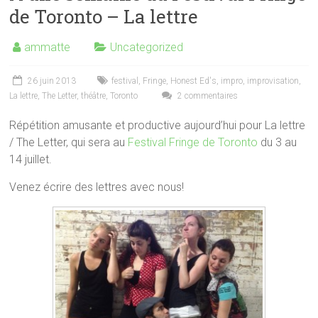
de Toronto – La lettre
ammatte
Uncategorized
26 juin 2013
festival
,
Fringe
,
Honest Ed's
,
impro
,
improvisation
,
La lettre
,
The Letter
,
théâtre
,
Toronto
2 commentaires
Répétition amusante et productive aujourd’hui pour La lettre
/ The Letter, qui sera au
Festival Fringe de Toronto
du 3 au
14 juillet.
Venez écrire des lettres avec nous!