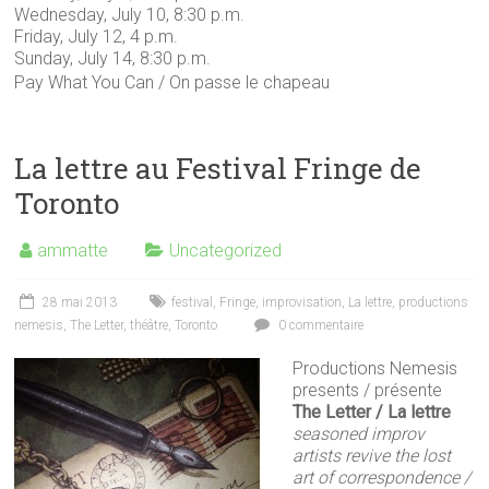
Wednesday, July 10, 8:30 p.m.
Friday, July 12, 4 p.m.
Sunday, July 14, 8:30 p.m.
Pay What You Can / On passe le chapeau
La lettre au Festival Fringe de
Toronto
ammatte
Uncategorized
28 mai 2013
festival
,
Fringe
,
improvisation
,
La lettre
,
productions
nemesis
,
The Letter
,
théâtre
,
Toronto
0 commentaire
Productions Nemesis
presents / présente
The Letter / La lettre
seasoned improv
artists revive the lost
art of correspondence /