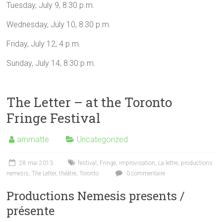
Tuesday, July 9, 8:30 p.m.
Wednesday, July 10, 8:30 p.m.
Friday, July 12, 4 p.m.
Sunday, July 14, 8:30 p.m.
The Letter – at the Toronto
Fringe Festival
ammatte
Uncategorized
28 mai 2013
festival
,
Fringe
,
improvisation
,
La lettre
,
productions
nemesis
,
The Letter
,
théâtre
,
Toronto
0 commentaire
Productions Nemesis presents /
présente