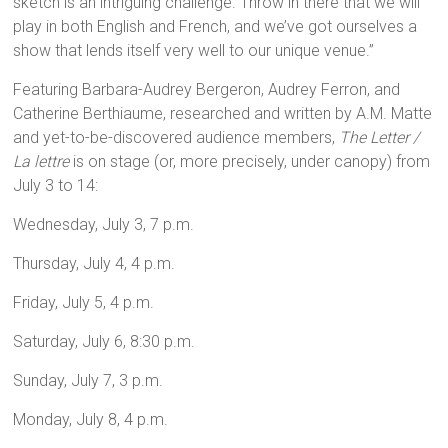
sketch is an intriguing challenge. Throw in there that we will
play in both English and French, and we’ve got ourselves a
show that lends itself very well to our unique venue.”
Featuring Barbara-Audrey Bergeron, Audrey Ferron, and
Catherine Berthiaume, researched and written by A.M. Matte
and yet-to-be-discovered audience members,
The Letter /
La lettre
is on stage (or, more precisely, under canopy) from
July 3 to 14:
Wednesday, July 3, 7 p.m.
Thursday, July 4, 4 p.m.
Friday, July 5, 4 p.m.
Saturday, July 6, 8:30 p.m.
Sunday, July 7, 3 p.m.
Monday, July 8, 4 p.m.