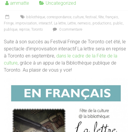
ammatte
Uncategorized
bibliothèque
,
correspondance
,
culture
,
festival
,
fête
,
français
,
Fringe
,
improvisation
,
interactif
,
La lettre
,
Lettre
,
nemesis
,
productions
,
public
,
publique
,
reprise
,
Toronto
0 commentaire
Suite à son succès au Festival Fringe de Toronto cet été, le
spectacle d’improvisation interactif La lettre sera en reprise
à Toronto en septembre,
dans le cadre de la Fête de la
culture
, grâce à un appui de la Bibliothèque publique de
Toronto. Au plaisir de vous y voir!