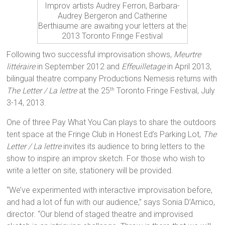
Improv artists Audrey Ferron, Barbara-
Audrey Bergeron and Catherine
Berthiaume are awaiting your letters at the
2013 Toronto Fringe Festival
Following two successful improvisation shows,
Meurtre
littéraire
in September 2012 and
Effeuilletage
in April 2013,
bilingual theatre company Productions Nemesis returns with
The Letter / La lettre
at the 25
Toronto Fringe Festival, July
th
3-14, 2013.
One of three Pay What You Can plays to share the outdoors
tent space at the Fringe Club in Honest Ed’s Parking Lot,
The
Letter / La lettre
invites its audience to bring letters to the
show to inspire an improv sketch. For those who wish to
write a letter on site, stationery will be provided.
“We’ve experimented with interactive improvisation before,
and had a lot of fun with our audience,” says Sonia D’Amico,
director. “Our blend of staged theatre and improvised