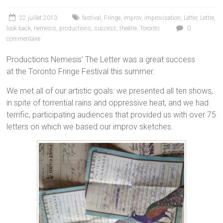
22 juillet 2013
festival
,
Fringe
,
improv
,
improvisation
,
Letter
,
Lettre
,
look back
,
nemesis
,
productions
,
success
,
théâtre
,
Toronto
0
commentaire
Productions Nemesis’ The Letter was a great success
at the Toronto Fringe Festival this summer.
We met all of our artistic goals: we presented all ten shows,
in spite of torrential rains and oppressive heat, and we had
terrific, participating audiences that provided us with over 75
letters on which we based our improv sketches.