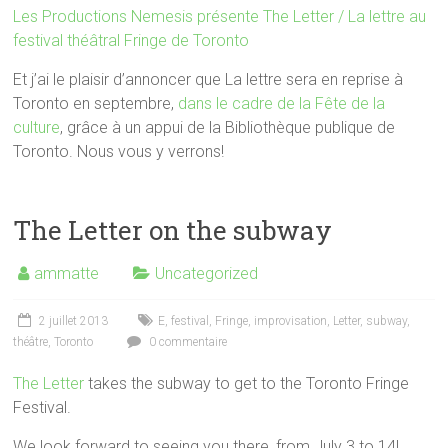
Les Productions Nemesis présente The Letter / La lettre au
festival théâtral Fringe de Toronto
Et j’ai le plaisir d’annoncer que La lettre sera en reprise à
Toronto en septembre,
dans le cadre de la Fête de la
culture
, grâce à un appui de la Bibliothèque publique de
Toronto. Nous vous y verrons!
The Letter on the subway
ammatte
Uncategorized
2 juillet 2013
E
,
festival
,
Fringe
,
improvisation
,
Letter
,
subway
,
théâtre
,
Toronto
0 commentaire
The Letter
takes the subway to get to the Toronto Fringe
Festival.
We look forward to seeing you there, from July 3 to 14!