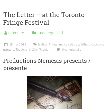
The Letter – at the Toronto
Fringe Festival
ammatte
Uncategorized
28 mai 2013
festival
,
Fringe
,
improvisation
,
La lettre
,
productions
nemesis
,
The Letter
,
théâtre
,
Toronto
0 commentaire
Productions Nemesis presents /
présente