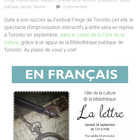
Fringe
,
improvisation
,
interactif
,
La lettre
,
Lettre
,
nemesis
,
productions
,
public
,
publique
,
reprise
,
Toronto
0 commentaire
Suite à son succès au Festival Fringe de Toronto cet été, le
spectacle d’improvisation interactif La lettre sera en reprise
à Toronto en septembre,
dans le cadre de la Fête de la
culture
, grâce à un appui de la Bibliothèque publique de
Toronto. Au plaisir de vous y voir!