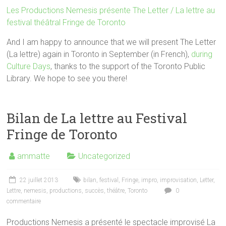
Les Productions Nemesis présente The Letter / La lettre au
festival théâtral Fringe de Toronto
And I am happy to announce that we will present The Letter
(La lettre) again in Toronto in September (in French),
during
Culture Days
, thanks to the support of the Toronto Public
Library. We hope to see you there!
Bilan de La lettre au Festival
Fringe de Toronto
ammatte
Uncategorized
22 juillet 2013
bilan
,
festival
,
Fringe
,
impro
,
improvisation
,
Letter
,
Lettre
,
nemesis
,
productions
,
succès
,
théâtre
,
Toronto
0
commentaire
Productions Nemesis a présenté le spectacle improvisé La