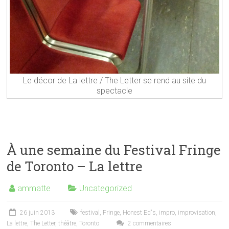
Le décor de La lettre / The Letter se rend au site du
spectacle
À une semaine du Festival Fringe
de Toronto – La lettre
ammatte
Uncategorized
26 juin 2013
festival
,
Fringe
,
Honest Ed's
,
impro
,
improvisation
,
La lettre
,
The Letter
,
théâtre
,
Toronto
2 commentaires