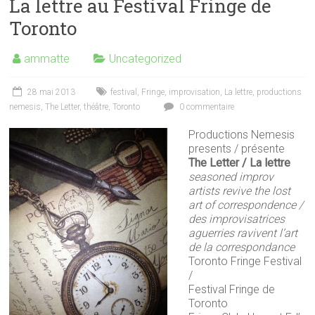
La lettre au Festival Fringe de
Toronto
ammatte
Uncategorized
28 mai 2013
festival
,
Fringe
,
improvisation
,
La lettre
,
productions
nemesis
,
The Letter
,
théâtre
,
Toronto
0 commentaire
Productions Nemesis
presents / présente
The Letter / La lettre
seasoned improv
artists revive the lost
art of correspondence /
des improvisatrices
aguerries ravivent l’art
de la correspondance
Toronto Fringe Festival
/
Festival Fringe de
Toronto