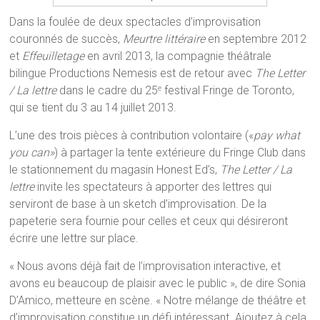
Dans la foulée de deux spectacles d’improvisation
couronnés de succès,
Meurtre littéraire
en septembre 2012
et
Effeuilletage
en avril 2013, la compagnie théâtrale
bilingue Productions Nemesis est de retour avec
The Letter
/ La lettre
dans le cadre du 25
festival Fringe de Toronto,
e
qui se tient du 3 au 14 juillet 2013.
L’une des trois pièces à contribution volontaire («
pay what
you can»
) à partager la tente extérieure du Fringe Club dans
le stationnement du magasin Honest Ed’s,
The Letter / La
lettre
invite les spectateurs à apporter des lettres qui
serviront de base à un sketch d’improvisation. De la
papeterie sera fournie pour celles et ceux qui désireront
écrire une lettre sur place.
« Nous avons déjà fait de l’improvisation interactive, et
avons eu beaucoup de plaisir avec le public », de dire Sonia
D’Amico, metteure en scène. « Notre mélange de théâtre et
d’improvisation constitue un défi intéressant. Ajoutez à cela