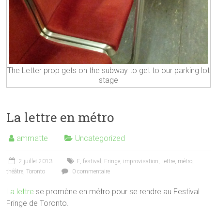
The Letter prop gets on the subway to get to our parking lot
stage
La lettre en métro
ammatte
Uncategorized
2 juillet 2013
E
,
festival
,
Fringe
,
improvisation
,
Lettre
,
métro
,
théâtre
,
Toronto
0 commentaire
La lettre
se promène en métro pour se rendre au Festival
Fringe de Toronto.