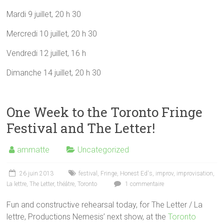
Mardi 9 juillet, 20 h 30
Mercredi 10 juillet, 20 h 30
Vendredi 12 juillet, 16 h
Dimanche 14 juillet, 20 h 30
One Week to the Toronto Fringe
Festival and The Letter!
ammatte
Uncategorized
26 juin 2013
festival
,
Fringe
,
Honest Ed's
,
improv
,
improvisation
,
La lettre
,
The Letter
,
théâtre
,
Toronto
1 commentaire
Fun and constructive rehearsal today, for The Letter / La
lettre, Productions Nemesis’ next show, at the
Toronto