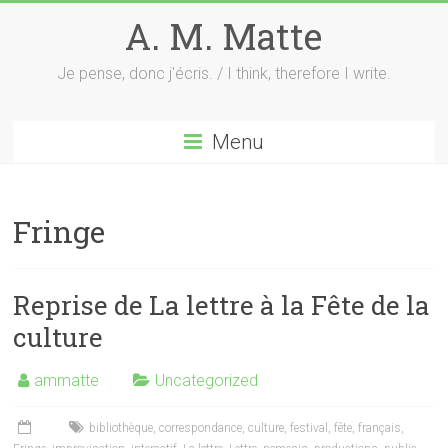
Skip
A. M. Matte
to
content
Je pense, donc j'écris. / I think, therefore I write.
Menu
Fringe
Reprise de La lettre à la Fête de la
culture
ammatte
Uncategorized
bibliothèque
,
correspondance
,
culture
,
festival
,
fête
,
français
,