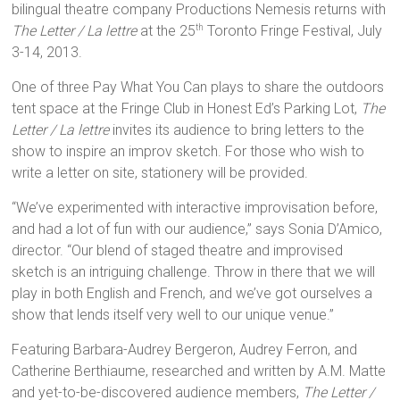
bilingual theatre company Productions Nemesis returns with
The Letter / La lettre
at the 25
Toronto Fringe Festival, July
th
3-14, 2013.
One of three Pay What You Can plays to share the outdoors
tent space at the Fringe Club in Honest Ed’s Parking Lot,
The
Letter / La lettre
invites its audience to bring letters to the
show to inspire an improv sketch. For those who wish to
write a letter on site, stationery will be provided.
“We’ve experimented with interactive improvisation before,
and had a lot of fun with our audience,” says Sonia D’Amico,
director. “Our blend of staged theatre and improvised
sketch is an intriguing challenge. Throw in there that we will
play in both English and French, and we’ve got ourselves a
show that lends itself very well to our unique venue.”
Featuring Barbara-Audrey Bergeron, Audrey Ferron, and
Catherine Berthiaume, researched and written by A.M. Matte
and yet-to-be-discovered audience members,
The Letter /