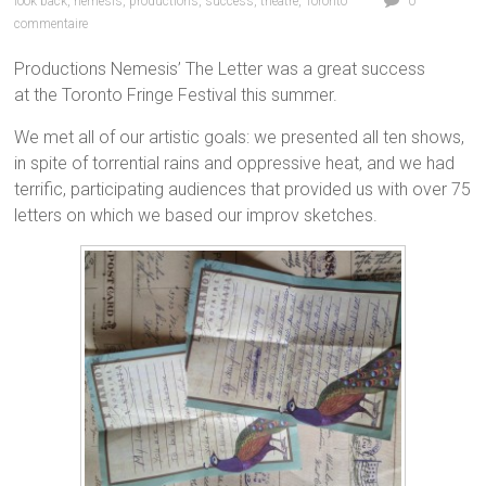
look back
,
nemesis
,
productions
,
success
,
théâtre
,
Toronto
0
commentaire
Productions Nemesis’ The Letter was a great success
at the Toronto Fringe Festival this summer.
We met all of our artistic goals: we presented all ten shows,
in spite of torrential rains and oppressive heat, and we had
terrific, participating audiences that provided us with over 75
letters on which we based our improv sketches.