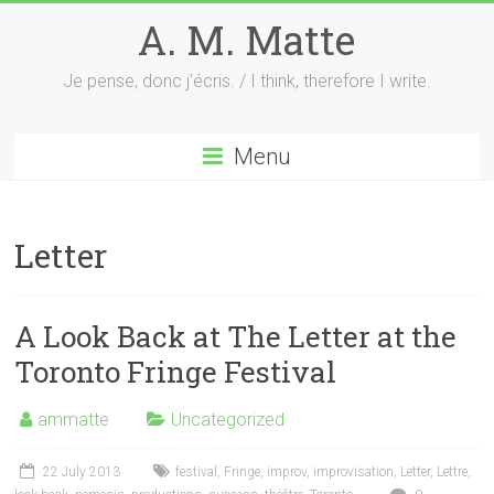
Skip
A. M. Matte
to
content
Je pense, donc j'écris. / I think, therefore I write.
Menu
Letter
A Look Back at The Letter at the
Toronto Fringe Festival
ammatte
Uncategorized
22 July 2013
festival
,
Fringe
,
improv
,
improvisation
,
Letter
,
Lettre
,