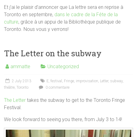
Et j’ai le plaisir d’annoncer que La lettre sera en reprise à
Toronto en septembre,
dans le cadre de la Fête de la
culture
, grâce à un appui de la Bibliothèque publique de
Toronto. Nous vous y verrons!
The Letter on the subway
ammatte
Uncategorized
2 July 2013
E
,
festival
,
Fringe
,
improvisation
,
Letter
,
subway
,
théâtre
,
Toronto
0 commentaire
The Letter
takes the subway to get to the Toronto Fringe
Festival.
We look forward to seeing you there, from July 3 to 14!