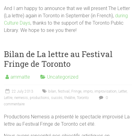
And I am happy to announce that we will present The Letter
(La lettre) again in Toronto in September (in French),
during
Culture Days
, thanks to the support of the Toronto Public
Library. We hope to see you there!
Bilan de La lettre au Festival
Fringe de Toronto
ammatte
Uncategorized
22 July 2013
bilan
,
festival
,
Fringe
,
impro
,
improvisation
,
Letter
,
Lettre
,
nemesis
,
productions
,
succès
,
théâtre
,
Toronto
0
commentaire
Productions Nemesis a présenté le spectacle improvisé La
lettre au Festival Fringe de Toronto cet été.
Nous avons rencontré nos objectifs artistiques en