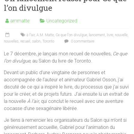
l’on divulgue
ammatte
Uncategorized
à l'air
,
A.M. Matte
,
Ce que l'on divulgue
,
lancement
,
livre
,
nouvelle
,
nouvelles
,
recueil
,
salon
,
Toronto
0 commentaire
Le 7 décembre, je lançais mon recueil de nouvelles,
Ce que
l’on divulgue
, au Salon du livre de Toronto.
Devant un public d’une vingtaine de personnes et
accompagnée de l’auteur et animateur Gabriel Osson, j’ai
discuté de ce qui a inspiré le livre, du processus que j’ai suivi
pour le créer, et de projets futurs. J’ai ensuite lu un extrait de
la nouvelle
À l’air
, qui conclut le recueil avec une aventure
cocasse d’une sexagénaire libérée.
Je tiens à remercier les organisateurs du Salon qui m’ont si
généreusement accueillie, Gabriel pour l’animation du