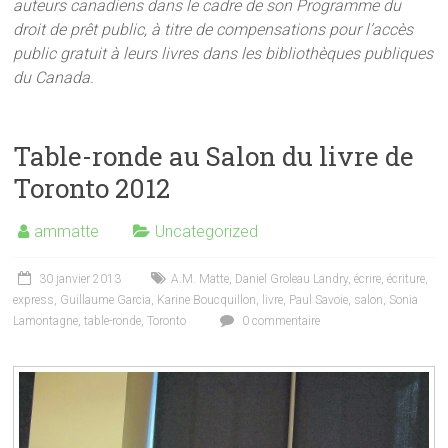
auteurs canadiens dans le cadre de son Programme du
droit de prêt public, à titre de compensations pour l’accès
public gratuit à leurs livres dans les bibliothèques publiques
du Canada.
Table-ronde au Salon du livre de
Toronto 2012
ammatte
Uncategorized
30 janvier 2013
A.M. Matte
,
Daniel Groleau Landry
,
écrire
,
écriture
,
express
,
Guillaume Garcia
,
Karine Boucquillon
,
livre
,
Paul Savoie
,
salon
,
Sonia
Lamontagne
,
table-ronde
,
Toronto
0 commentaire