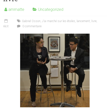
ammatte
Uncategorized
Gabriel Osson
,
J'ai marché sur les étoiles
,
lancement
,
livre
,
récit
0 commentaire