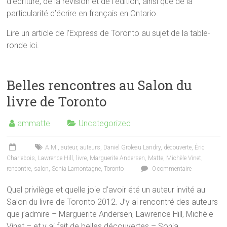
d’écriture, de la révision et de l’édition, ainsi que de la
particularité d’écrire en français en Ontario.
Lire un article de l’Express de Toronto au sujet de la table-
ronde ici.
Belles rencontres au Salon du
livre de Toronto
ammatte
Uncategorized
A.M.
,
auteur
,
auteurs
,
Daniel Groleau Landry
,
découverte
,
Éric
Charlebois
,
Lawrence Hill
,
livre
,
Marguerite Andersen
,
Matte
,
Michèle Vinet
,
rencontre
,
salon
,
Sonia Lamontagne
,
Toronto
0 commentaire
Quel privilège et quelle joie d’avoir été un auteur invité au
Salon du livre de Toronto 2012. J’y ai rencontré des auteurs
que j’admire – Marguerite Andersen, Lawrence Hill, Michèle
Vinet – et y ai fait de belles découvertes – Sonia