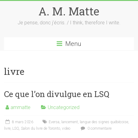
Skip
A. M. Matte
to
content
Je pense, donc j'écris. / I think, therefore I write.
Menu
livre
Ce que l’on divulgue en LSQ
ammatte
Uncategorized
8 mars 2026
Eversa
,
lancement
,
langue des signes québécoise
,
livre
,
LSQ
,
Salon du livre de Toronto
,
video
0 commentaire