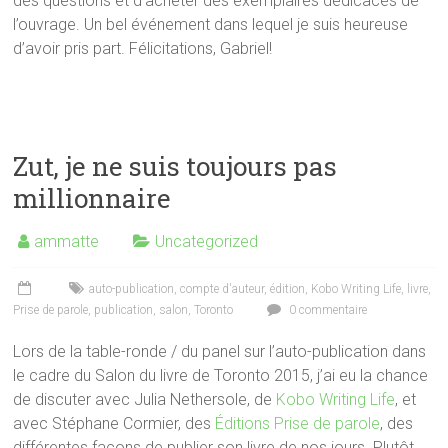
des questions et d’acheter des exemplaires dédicacés de
l’ouvrage. Un bel événement dans lequel je suis heureuse
d’avoir pris part. Félicitations, Gabriel!
Zut, je ne suis toujours pas
millionnaire
ammatte
Uncategorized
auto-publication
,
compte d'auteur
,
édition
,
Kobo Writing Life
,
livre
,
Prise de parole
,
publication
,
salon
,
Toronto
0 commentaire
Lors de la table-ronde / du panel sur l’auto-publication dans
le cadre du Salon du livre de Toronto 2015, j’ai eu la chance
de discuter avec Julia Nethersole, de
Kobo Writing Life
, et
avec Stéphane Cormier, des
Éditions Prise de parole
, des
différentes façons de publier son livre de nos jours. Plutôt