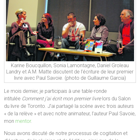
Karine Boucquillon, Sonia Lamontagne, Daniel Groleau
Landry et A.M. Matte discutent de l’écriture de leur premier
livre avec Paul Savoie. (photo de Guillaume Garcia)
Le mois dernier, je participais à une table-ronde
intitulée
Comment j’ai écrit mon premier livre
lors du Salon
du livre de Toronto. J’ai partagé la scène avec trois auteurs
« de la relève » et avec notre animateur, l’auteur Paul Savoie,
mon
mentor
.
Nous avons discuté de notre processus de cogitation et