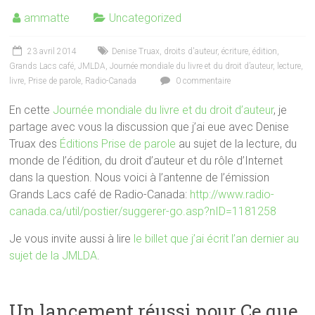
ammatte
Uncategorized
23 avril 2014
Denise Truax
,
droits d'auteur
,
écriture
,
édition
,
Grands Lacs café
,
JMLDA
,
Journée mondiale du livre et du droit d’auteur
,
lecture
,
livre
,
Prise de parole
,
Radio-Canada
0 commentaire
En cette
Journée mondiale du livre et du droit d’auteur
, je
partage avec vous la discussion que j’ai eue avec Denise
Truax des
Éditions Prise de parole
au sujet de la lecture, du
monde de l’édition, du droit d’auteur et du rôle d’Internet
dans la question. Nous voici à l’antenne de l’émission
Grands Lacs café de Radio-Canada:
http://www.radio-
canada.ca/util/postier/suggerer-go.asp?nID=1181258
Je vous invite aussi à lire
le billet que j’ai écrit l’an dernier au
sujet de la JMLDA
.
Un lancement réussi pour Ce que