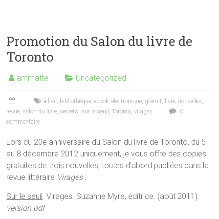
Promotion du Salon du livre de
Toronto
ammatte
Uncategorized
à l'air
,
bibliothèque
,
ebook
,
électronique
,
gratuit
,
livre
,
nouvelles
,
revue
,
salon du livre
,
secrets
,
sur le seuil
,
Toronto
,
virages
0
commentaire
Lors du 20e anniversaire du Salon du livre de Toronto, du 5
au 8 décembre 2012 uniquement, je vous offre des copies
gratuites de trois nouvelles, toutes d’abord publiées dans la
revue littéraire
Virages
:
Sur le seuil
. Virages. Suzanne Myre, éditrice. (août 2011).
version pdf