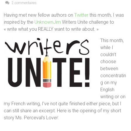
2 commentaires
Having met new fellow authors on
Twitter
this month, I was
inspired by the
UnknownJim
Writers Unite challenge to
« write what you REALLY want to write about. »
This month,
while I
couldn’t
choose
between
concentratin
g on my
English
writing or on
my French writing, I’ve not quite finished either piece, but I
can still share an excerpt. Here is the opening of my short
story Ms. Perceval’s Lover: