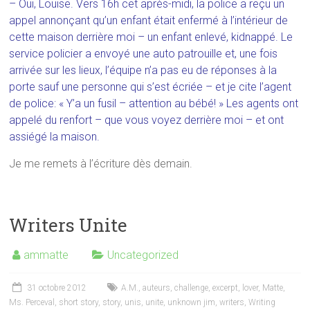
– Oui, Louise. Vers 16h cet après-midi, la police a reçu un
appel annonçant qu’un enfant était enfermé à l’intérieur de
cette maison derrière moi – un enfant enlevé, kidnappé. Le
service policier a envoyé une auto patrouille et, une fois
arrivée sur les lieux, l’équipe n’a pas eu de réponses à la
porte sauf une personne qui s’est écriée – et je cite l’agent
de police: « Y’a un fusil – attention au bébé! » Les agents ont
appelé du renfort – que vous voyez derrière moi – et ont
assiégé la maison.
Je me remets à l’écriture dès demain.
Writers Unite
ammatte
Uncategorized
31 octobre 2012
A.M.
,
auteurs
,
challenge
,
excerpt
,
lover
,
Matte
,
Ms. Perceval
,
short story
,
story
,
unis
,
unite
,
unknown jim
,
writers
,
Writing