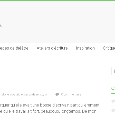
e.
ièces de théâtre
Ateliers d’écriture
Inspiration
Critiqu
istoire
,
nostalgie
,
secondaire
,
stylo
0 commentaire
uer qu’elle avait une bosse d’écrivain particulièrement
uve qu’elle travaillait fort, beaucoup, longtemps. De mon