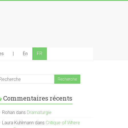
es
|
En
FR
Commentaires récents
Rohan
dans
Dramaturgie
Laura Kuhlmann
dans
Critique of Where