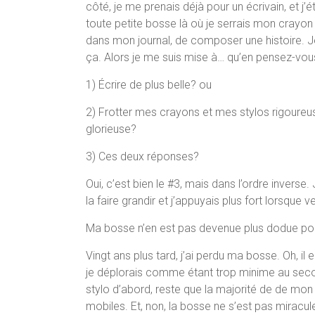
côté, je me prenais déjà pour un écrivain, et j
toute petite bosse là où je serrais mon crayon 
dans mon journal, de composer une histoire. Je
ça. Alors je me suis mise à… qu’en pensez-vou
1) Écrire de plus belle? ou
2) Frotter mes crayons et mes stylos rigoure
glorieuse?
3) Ces deux réponses?
Oui, c’est bien le #3, mais dans l’ordre inverse
la faire grandir et j’appuyais plus fort lorsque v
Ma bosse n’en est pas devenue plus dodue pou
Vingt ans plus tard, j’ai perdu ma bosse. Oh, il
je déplorais comme étant trop minime au second
stylo d’abord, reste que la majorité de de mon t
mobiles. Et, non, la bosse ne s’est pas mirac