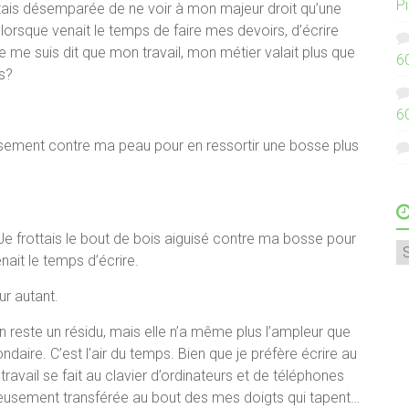
P
’étais désemparée de ne voir à mon majeur droit qu’une
lorsque venait le temps de faire mes devoirs, d’écrire
 me suis dit que mon travail, mon métier valait plus que
6
s?
6
usement contre ma peau pour en ressortir une bosse plus
. Je frottais le bout de bois aiguisé contre ma bosse pour
A
enait le temps d’écrire.
r autant.
 en reste un résidu, mais elle n’a même plus l’ampleur que
aire. C’est l’air du temps. Bien que je préfère écrire au
ravail se fait au clavier d’ordinateurs et de téléphones
uleusement transférée au bout des mes doigts qui tapent…