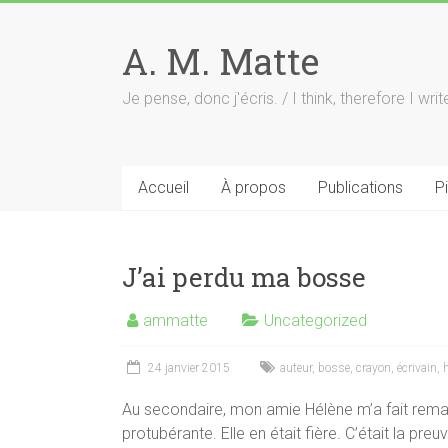
Skip
to
A. M. Matte
content
Je pense, donc j'écris. / I think, therefore I writ
Accueil
À propos
Publications
P
J’ai perdu ma bosse
ammatte
Uncategorized
24 janvier 2015
auteur
,
bosse
,
crayon
,
écrivain
,
h
Au secondaire, mon amie Hélène m’a fait remarq
protubérante. Elle en était fière. C’était la pre