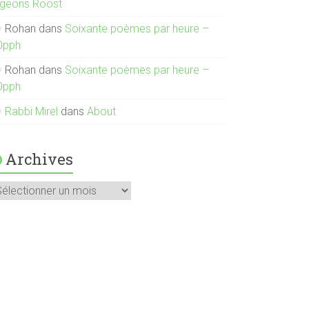
igeons Roost
Rohan
dans
Soixante poèmes par heure –
0pph
Rohan
dans
Soixante poèmes par heure –
0pph
Rabbi Mirel
dans
About
Archives
rchives