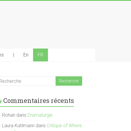
es
|
En
FR
Commentaires récents
Rohan
dans
Dramaturgie
Laura Kuhlmann
dans
Critique of Where