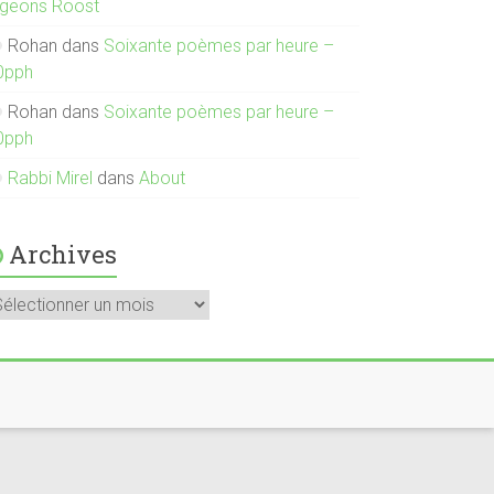
igeons Roost
Rohan
dans
Soixante poèmes par heure –
0pph
Rohan
dans
Soixante poèmes par heure –
0pph
Rabbi Mirel
dans
About
Archives
rchives