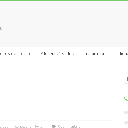
e.
ièces de théâtre
Ateliers d’écriture
Inspiration
Critiqu
e
,
pourim
,
script
,
shpil
,
texte
0 commentaire