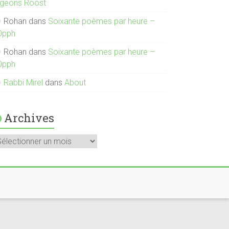
igeons Roost
Rohan
dans
Soixante poèmes par heure –
0pph
Rohan
dans
Soixante poèmes par heure –
0pph
Rabbi Mirel
dans
About
Archives
rchives