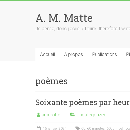
Skip
to
A. M. Matte
content
Je pense, donc j'écris. / I think, therefore I writ
Accueil
À propos
Publications
P
poèmes
Soixante poèmes par heu
ammatte
Uncategorized
15 janvier 2024
60
,
60 minutes
,
60pph
,
défi
,
po