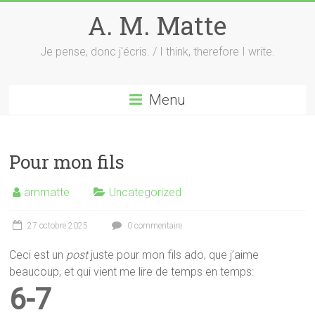
Skip
A. M. Matte
to
content
Je pense, donc j'écris. / I think, therefore I write.
Menu
Pour mon fils
ammatte
Uncategorized
27 octobre 2025
0 commentaire
Ceci est un
post
juste pour mon fils ado, que j’aime
beaucoup, et qui vient me lire de temps en temps:
6-7