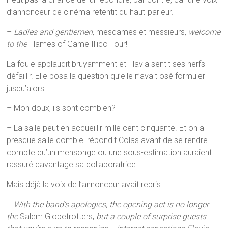
d’annonceur de cinéma retentit du haut-parleur.
–
Ladies and gentlemen
, mesdames et messieurs,
welcome
to the
Flames of Game Illico Tour!
La foule applaudit bruyamment et Flavia sentit ses nerfs
défaillir. Elle posa la question qu’elle n’avait osé formuler
jusqu’alors.
– Mon doux, ils sont combien?
– La salle peut en accueillir mille cent cinquante. Et on a
presque salle comble! répondit Colas avant de se rendre
compte qu’un mensonge ou une sous-estimation auraient
rassuré davantage sa collaboratrice.
Mais déjà la voix de l’annonceur avait repris.
–
With the band’s apologies, the opening act is no longer
the
Salem Globetrotters,
but a couple of surprise guests