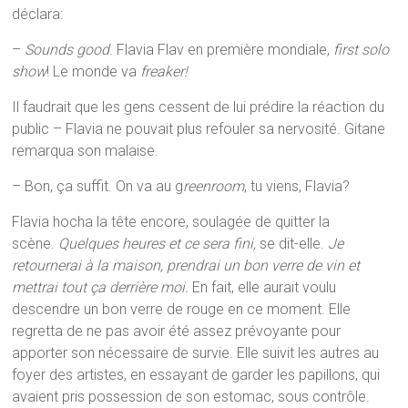
déclara:
–
Sounds good
. Flavia Flav en première mondiale,
first solo
show
! Le monde va
freaker!
Il faudrait que les gens cessent de lui prédire la réaction du
public – Flavia ne pouvait plus refouler sa nervosité. Gitane
remarqua son malaise.
– Bon, ça suffit. On va au g
reenroom
, tu viens, Flavia?
Flavia hocha la tête encore, soulagée de quitter la
scène.
Quelques heures et ce sera fini,
se dit-elle.
Je
retournerai à la maison, prendrai un bon verre de vin et
mettrai tout ça derrière moi.
En fait, elle aurait voulu
descendre un bon verre de rouge en ce moment. Elle
regretta de ne pas avoir été assez prévoyante pour
apporter son nécessaire de survie. Elle suivit les autres au
foyer des artistes, en essayant de garder les papillons, qui
avaient pris possession de son estomac, sous contrôle.