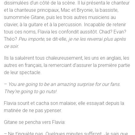
dissimulées d’un côté de la scène. Il lui présenta le chanteur
et la chanteuse principaux, Mac et Bryonie, la bassiste,
surnommée Gitane, puis les trois autres musiciens au
clavier, à la guitare et à la percussion. Incapable de retenir
tous ces noms, Flavia les confondit aussitôt. Chad? Evan?
Théo?
Peu importe
, se dit-elle,
je ne les reverrai plus après
ce soir.
Ils la saluèrent tous chaleureusement, les uns en anglais, les
autres en français, la remerciant d’assurer la première partie
de leur spectacle.
–
You are going to be an amazing surprise for our fans.
They’re going to go nuts!
Flavia sourit et cacha son malaise; elle essayait depuis la
matinée de ne pas ypenser.
Gitane se pencha vers Flavia:
– Ne t’inquiète pas. Quelques minutes suffiront. Je sais que