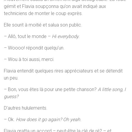
gémit et Flavia soupçonna qu’on avait indiqué aux
techniciens de monter le coup exprès.
Elle sourit à moitié et salua son public.
– Allô, tout le monde –
Hi everybody.
– Woooo! répondit quelqu’un.
– Wou à toi aussi, merci.
Flavia entendit quelques rires appréciateurs et se détendit
un peu.
– Bon, vous êtes là pour une petite chanson?
A little song, I
guess?
D’autres hululements.
– Ok.
How does it go again? Oh yeah.
Flavia gratta un accord – peut-être la clé de ré? – et