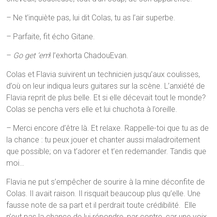
– Ne t’inquiète pas, lui dit Colas, tu as l’air superbe.
– Parfaite, fit écho Gitane.
–
Go get ‘em
! l’exhorta ChadouEvan.
Colas et Flavia suivirent un technicien jusqu’aux coulisses,
d’où on leur indiqua leurs guitares sur la scène. L’anxiété de
Flavia reprit de plus belle. Et si elle décevait tout le monde?
Colas se pencha vers elle et lui chuchota à l’oreille.
– Merci encore d’être là. Et relaxe. Rappelle-toi que tu as de
la chance : tu peux jouer et chanter aussi maladroitement
que possible; on va t’adorer et t’en redemander. Tandis que
moi…
Flavia ne put s’empêcher de sourire à la mine déconfite de
Colas. Il avait raison. Il risquait beaucoup plus qu’elle. Une
fausse note de sa part et il perdrait toute crédibilité. Elle
n’eut pas la chance de lui répondre, par contre, car une voix