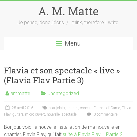
Skip
A. M. Matte
to
content
Je pense, donc j'écris. / I think, therefore I write.
Menu
Flavia et son spectacle « live »
(Flavia Flav Partie 3)
ammatte
Uncategorized
25 avril 2016
beaujolais
,
chanter
,
concert
,
Flames of Game
,
Flavia
Flav
,
guitare
,
micro ouvert
,
nouvelle
,
spectacle
0 commentaire
Bonjour, voici la nouvelle installation de ma nouvelle en
chantier, Flavia Flav, qui fait
suite à Flavia Flav – Partie 2
.