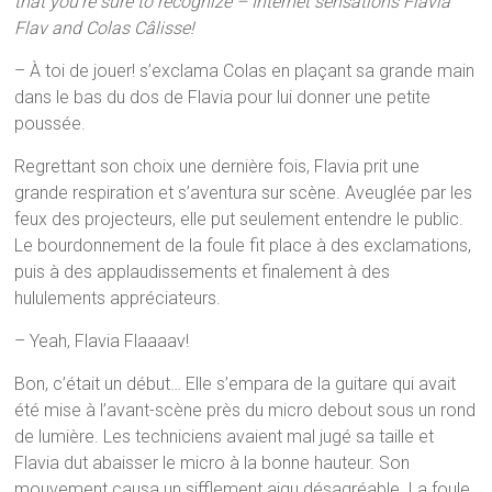
that you’re sure to recognize – Internet sensations Flavia
Flav and Colas Câlisse!
– À toi de jouer! s’exclama Colas en plaçant sa grande main
dans le bas du dos de Flavia pour lui donner une petite
poussée.
Regrettant son choix une dernière fois, Flavia prit une
grande respiration et s’aventura sur scène. Aveuglée par les
feux des projecteurs, elle put seulement entendre le public.
Le bourdonnement de la foule fit place à des exclamations,
puis à des applaudissements et finalement à des
hululements appréciateurs.
– Yeah, Flavia Flaaaav!
Bon, c’était un début… Elle s’empara de la guitare qui avait
été mise à l’avant-scène près du micro debout sous un rond
de lumière. Les techniciens avaient mal jugé sa taille et
Flavia dut abaisser le micro à la bonne hauteur. Son
mouvement causa un sifflement aigu désagréable. La foule